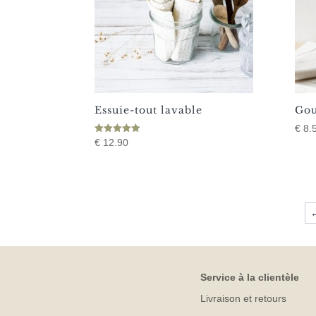
Essuie-tout lavable
Gou
€
8.
Note
€
12.90
5.00
Ce
sur 5
produit
a
plusieurs
variations.
Les
options
peuvent
Service à la clientèle
être
Livraison et retours
choisies