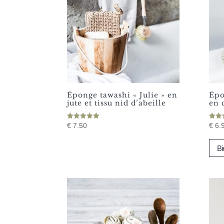
peuv
être
choi
sur
la
pag
du
prod
Éponge tawashi « Julie » en
Épo
jute et tissu nid d’abeille
en 
Note
Note
€
7.50
€
6.
5.00
4.50
sur 5
sur 
Bi