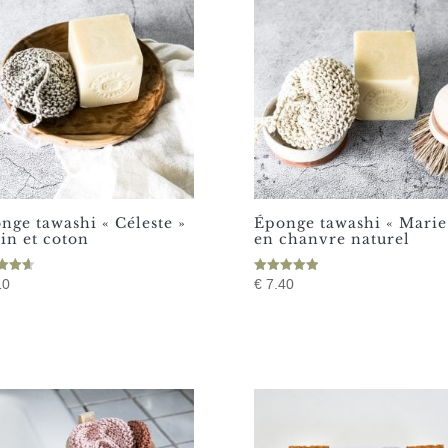
nge tawashi « Céleste »
Éponge tawashi « Marie
lin et coton
en chanvre naturel
Note
10
€
7.40
5.00
5
sur 5
uit
ieurs
tions.
ons