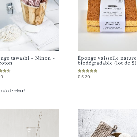
ent
sies
e
uit
nge tawashi « Ninon »
Éponge vaisselle nature
coton
biodégradable (lot de 2)
Note
90
€
5.30
5.00
Ce
5
sur 5
entôt de retour !
produit
a
plusieurs
variations.
Les
options
peuvent