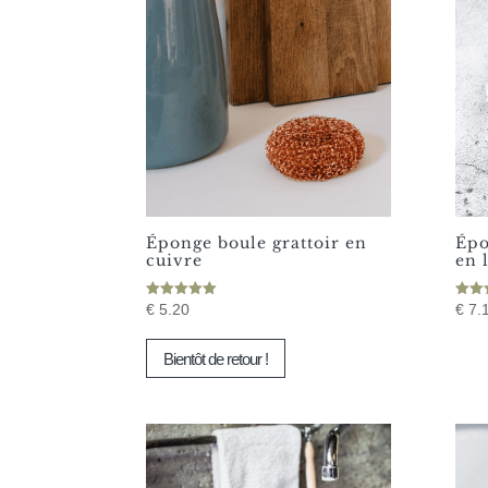
Éponge boule grattoir en
Épo
cuivre
en 
Note
Note
€
5.20
€
7.
5.00
4.67
Ce
sur 5
sur 
Bientôt de retour !
prod
a
plus
varia
Les
opti