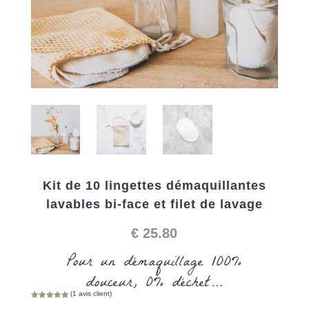
Kit de 10 lingettes démaquillantes
lavables bi-face et filet de lavage
€
25.80
Pour un démaquillage 100%
douceur,
0% déchet…
(
1
avis client)
Noté
5.00