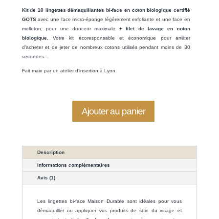
sur 5
basé sur
Kit de 10 lingettes démaquillantes bi-face en coton biologique certifié
notation
client
GOTS
avec une face micro-éponge légèrement exfoliante et une face en
molleton, pour une douceur maximale
+ filet de lavage en coton
biologique.
Votre kit écoresponsable et économique pour arrêter
d’acheter et de jeter de nombreux cotons utilisés pendant moins de 30
secondes…
Fait main par un atelier d’insertion à Lyon.
Ajouter au panier
Description
Informations complémentaires
Avis (1)
Les lingettes bi-face Maison Durable sont idéales pour vous
démaquilller ou appliquer vos produits de soin du visage et