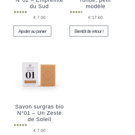
N°02 – Empreinte
ronde, petit
du Sud
modèle
Note
Note
€
7.00
€
17.60
5.00
4.33
sur 5
sur 5
Ajouter au panier
Bientôt de retour !
Savon surgras bio
N°01 – Un Zeste
de Soleil
Note
€
7.00
5.00
sur 5